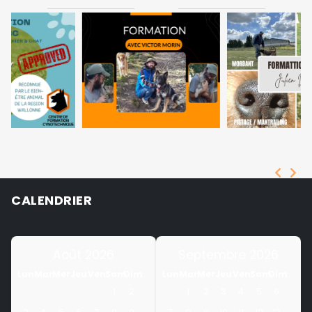
CALENDRIER
Août 2026
Septembre 2026
Lun
Mar
Mer
Jeu
Ven
Sam
Dim
Lun
Mar
Mer
Jeu
Ven
Sam
Dim
1
2
1
2
3
4
5
6