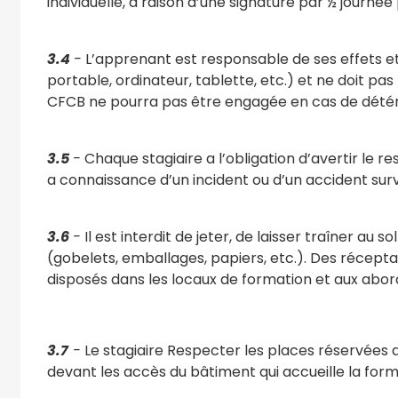
individuelle, à raison d’une signature par ½ journée
3.4
-
L’apprenant est responsable de ses effets e
portable, ordinateur, tablette, etc.) et ne doit pas 
CFCB ne pourra pas être engagée en cas de détério
3.5
-
Chaque stagiaire a l’obligation d’avertir le 
a connaissance d’un incident ou d’un accident sur
3.6
-
Il est interdit de jeter, de laisser traîner au 
(gobelets, emballages, papiers, etc.). Des récepta
disposés dans les locaux de formation et aux abor
3.7
-
Le stagiaire Respecter les places réservées
devant les accès du bâtiment qui accueille la form