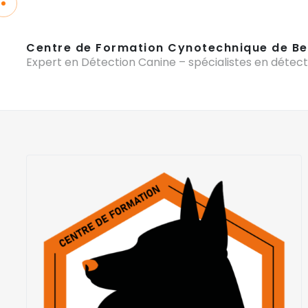
Centre de Formation Cynotechnique de Be
Expert en Détection Canine – spécialistes en détect